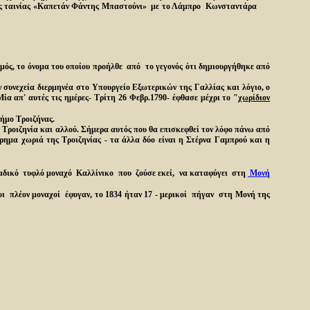
της ταινίας «Καπετάν Φάντης Μπαστούνι» με το Λάμπρο Κωνσταντάρα
σμός, το όνομα του οποίου προήλθε από το γεγονός ότι δημιουργήθηκε από
νεχεία διερμηνέα στο Υπουργείο Εξωτερικών της Γαλλίας και λόγιο, ο
α απ' αυτές τις ημέρες- Τρίτη 26 Φεβρ.1790- έφθασε μέχρι το "
χωρίδιον
ήμο Τροιζήνας.
 Τροιζηνία και αλλού. Σήμερα αυτός που θα επισκεφθεί τον λόφο πάνω από
ημα χωριά της Τροιζηνίας - τα άλλα δύο είναι η Στέρνα Γαμπρού και η
δικό τυφλό μοναχό Καλλίνικο που ζούσε εκεί
,
να καταφύγει στη
Μονή
ι πλέον μοναχοί έφυγαν, το 1834 ήταν 17 - μερικοί πήγαν στη Μονή της