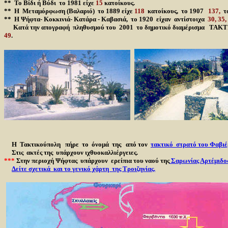
** Το Βίδι ή Βύδι το 1981 είχε
15
κατοίκους.
** Η Μεταμόρφωση (Βαλαριό) το 1889 είχε
118
κατοίκους, το 1907
137,
τ
** Η Ψήφτα- Κοκκινιά- Κατάρα - Καβασιά, το 1920 είχαν αντίστοιχα
30, 35,
Κατά την απογραφή πληθυσμού του 2001 το δημοτικό διαμέρισμα ΤΑΚΤΙ
49
.
Η Τακτικούπολη πήρε το όνομά της από τον
τακτικό στρατό του Φαβιέ
Στις ακτές της υπάρχουν ιχθυοκαλλιέργειες.
***
Στην περιοχή Ψήφτας
υπάρχουν
ερείπια του ναού της
Σαρωνίας Αρτέμιδο
Δείτε σχετικά και το γενικό χάρτη της Τροιζηνίας.