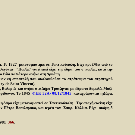
α. Το 1927 μετονομάστηκε σε Τακτικούπολη. Είχε προέλθει από το
εγόταν "Πασάς" γιατί εκεί είχε την έδρα του ο πασάς , κατά την
ο Βίδι παλιότερα ανήκε στη Δρυόπη.
μονική αποστολή που ακολουθούσε το στράτευμα του στρατηγού
y de Saint-Vincent).
ς
Βαλεριά και ανήκε στο Δήμο Τροιζήνας με έδρα το Δαμαλά. Μαζί
υρίδωνος. Το 1845
ΦΕΚ 32Α - 08/12/1845
καταγράφονται η Δάρα,
ύ η Δάρα είχε μετονομαστεί σε Τακτικούπολη. Την εποχή εκείνη είχε
ον Πέτρο Βασιλαράκο, και ιερέα τον Σπυρ. Κόλλια. Είχε ακόμη 5
1981
366
.