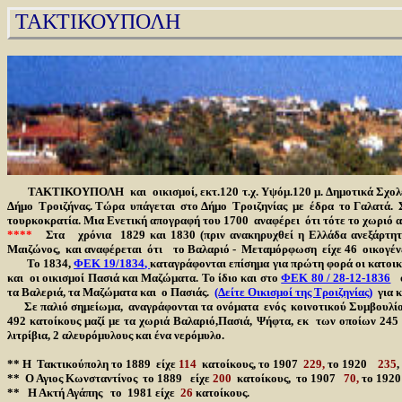
ΤΑΚΤΙΚΟΥΠΟΛΗ
ΤΑΚΤΙΚΟΥΠΟΛΗ και οικισμοί, εκτ.120 τ.χ. Υψόμ.120 μ. Δημοτικά Σχολ
Δήμο Τροιζήνας. Τώρα υπάγεται στο Δήμο Τροιζηνίας με έδρα το Γαλατά. 
τουρκοκρατία.
Μια Ενετική απογραφή του 1700 αναφέρει ότι τότε το χωριό αυ
****
Στα χρόνια 1829 και 1830 (πριν ανακηρυχθεί η Ελλάδα ανεξάρτητο
Μαιζώνος, και αναφέρεται ότι το Βαλαριό - Μεταμόρφωση είχε 46 οικογέν
Τ
ο 1834,
ΦΕΚ 19/1834
,
καταγράφονται επίσημα για πρώτη φορά οι κατοικ
και οι οικισμοί Πασιά και Μαζώματα. Το ίδιο και στο
ΦΕΚ 80 / 28-12-1836
ό
τα Βαλεριά, τα Μαζώματα και ο Πασιάς.
(Δείτε Οικισμοί της Τροιζηνίας)
για κ
Σε παλιό σημείωμα, αναγράφονται τα ονόματα ενός κοινοτικού Συμβουλ
492 κατοίκους μαζί με τα χωριά Βαλαριό,Πασιά, Ψήφτα, εκ των οποίων 245 
λιτρίβια, 2 αλευρόμυλους και ένα νερόμυλο.
** Η Τακτικούπολη το 1889 είχε
114
κατοίκους, το 1907
229,
το 1920
235
** Ο Αγιος Κωνσταντίνος το 1889 είχε
200
κατοίκους, το 1907
70,
το 19
** Η Ακτή Αγάπης το 1981 είχε
26
κατοίκους.