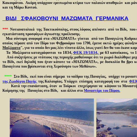
Κακουράτου. Ακόμη υπάρχουν ερειπωμένα κτίρια των παλαιών αποθηκών και μάν
και τη Μάρω Κοντού.
ΒΙΔΙ ΣΦΑΚΟΒΟΥΝΙ ΜΑΖΩΜΑΤΑ ΓΕΡΜΑΝΙΚΑ
***
Νοτιανατολικά της Τακτικούπολης, στους λόφους απέναντι από το Βίδι, π
εγκατάσταση προσφύγων άγνωστης προέλευσης.
Μια σύντομη αναφορά στα «ΜΑΖΩΜΑΤΑ» γίνεται από τον Παναγιώτη Κοδρικά (175
οποίος πέρασε από τον Πόρο τον Φεβρουάριο του 1790, έμεινε οκτώ ημέρες φιλοξε
Μαζώματα
", για το οποίο δεν μας λέει τίποτα άλλο, ίσως γιατί δεν θα του έκανε κ
τ
ο 1834,
ΦΕΚ 19/1834
,
με 63 κατοίκους,
Τα Μαζώματα καταγράφονται
το 
Από συζητήσεις με ντόπιους της περιοχής μαθαίνουμε ότι το χωριό διαλύθηκε μερι
το Βίδι, εκεί δηλαδή που ήταν κάποτε τα «ΜΑΖΩΜΑΤΑ», με δυσκολία θα βρει κά
Παναγίτσα που βρίσκονται στη Χερσόνησο των Μεθάνων»
.
****
Στο Βίδι, εκεί που είναι σήμερα το ναίδριο της Παναγίας
,
υπήρχε το μοναστ
ΦΕΚ
της Ζωοδόχου Πηγής
της Καλαυρίας.
Υπάρχει επίσημη καταγραφή του στα
Κατά την επανάσταση, όταν οι Τούρκοι επεχείρησαν να κάψουν το Μοναστή
Κοίμησης της Παναγίας στο Βίδι, και άλλοι στο
Μοναστήρι του Πόρου.