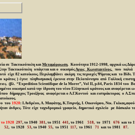
εία σε Τακτικούπολη και
Μεταμόρφωση
. Κοινότητα 1912-1998, αρχικά ως Δάρ
Στην Τακτικούπολη υπάγεται και ο
οικισμός
Αγιος Κωνσταντίνος,
που παλιά λ
τό είχε 82 κατοίκους. Περιλαμβάνει ακόμη τις περιοχές Ψήφτας και το Βίδι. Τ
 κράτος ) έγινε πληθυσμιακή έρευνα στην Πελοπόννησο από Γαλλική επιστη
ειες.
(
βλ
. “Expedition Scientifique de la Moree”, Vol II, p.64, Paris 1834
του
Bor
ημένοι οικισμοί κατά την ίδρυση του νέου Ελληνικού κράτους και αναφέρεται ω
που δήμαρχος Τροιζήνας αναφέρεται ο Α.Γ.Κοντού και εισπράκτορας ο Α.Σπ
ατοίκους.
ίου του
1928
: Ι.Ανδρέου, Α. Μαφάτης, Κ.Τσιρνής, Ι. Οικονόμου, Νικ. Γκίκας,αφο
ήταν άνδρες. Τότε είχε ταχυδρομικό γραφείο, δημοτικό σχολείο με δάσκαλο τ
,
το 1928
297
, το 1940
381
, το 1951
441
, το 1961
518,
το 1971
676
και το 
20
52
, το 1928
53
, το 1940
55
, το 1951
117
, το 1961
71
και το 1981
87
.