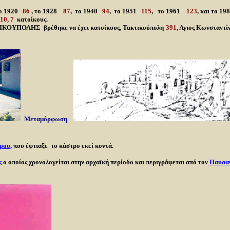
ο 1920
86
, το 1928
87
, το 1940
94
, το 1951
115
, το 1961
123
, και το 1
 10, 7
κατοίκους.
ΚΟΥΠΟΛΗΣ βρέθηκε να έχει κατοίκους, Τακτικούπολη
391
, Αγιος Κωνσταντί
Μεταμόρφωση
ρου,
που έφτιαξε το κάστρο εκεί κοντά.
ς
ο οποίος χρονολογείται στην αρχαϊκή περίοδο και περιγράφεται από τον
Παυσαν