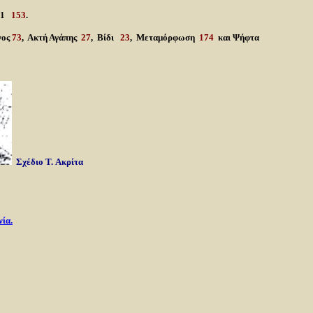
981
153
.
νος
73
, Ακτή Αγάπης
27
, Βίδι
23
, Μεταμόρφωση
174
και Ψήφτα
Σχέδιο Τ.
Ακρίτα
ία.