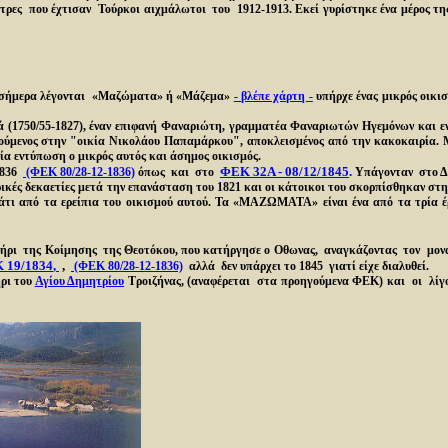
τρες που έχτισαν Τούρκοι αιχμάλωτοι του 1912-1913. Εκεί γυρίστηκε ένα μέρος 
ου σήμερα λέγονται «Μαζώματα» ή «Μάζεμα»
- βλέπε χάρτη -
υπήρχε ένας μικρός οικι
0/55-1827), έναν επιφανή Φαναριώτη, γραμματέα Φαναριωτών Ηγεμόνων και εν συ
νούμενος στην "οικία Νικολάου Παπαμάρκου", αποκλεισμένος από την κακοκαιρία. Μί
αμία εντύπωση ο μικρός αυτός και άσημος οικισμός.
ΦΕΚ 32Α - 08/12/1845
.
1836
(ΦΕΚ 80/28-12-1836)
όπως και στο
Υπάγονταν στο Δ
κές δεκαετίες μετά την επανάσταση του 1821 και οι κάτοικοι του σκορπίσθηκαν στη
τι από τα ερείπια του οικισμού αυτού. Τα «ΜΑΖΩΜΑΤΑ» είναι ένα από τα τρία έρ
ήρι της Κοίμησης της Θεοτόκου, που κατήργησε ο Οθωνας, αναγκάζοντας τον μονα
 19/1834
,
,
(ΦΕΚ 80/28-12-1836)
αλλά δεν υπάρχει το 1845 γιατί είχε διαλυθεί.
ρι του
Αγίου Δημητρίου
Τροιζήνας, (αναφέρεται στα προηγούμενα ΦΕΚ) και οι λίγο