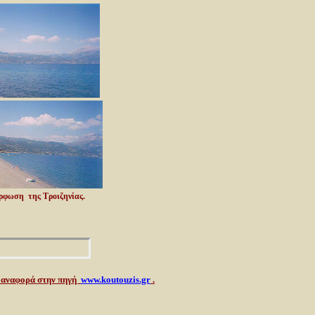
ρφωση της Τροιζηνίας.
ε αναφορά στην πηγή
www.koutouzis.gr
.