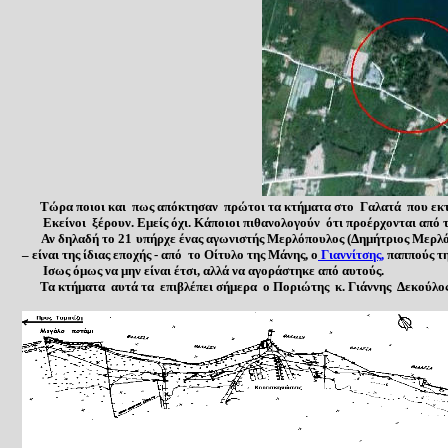
Τώρα
ποιοι και
πως απόκτησαν
πρώτοι
τα κτήματα στ
ο Γαλατά
που εκτ
Εκείνοι ξέρουν. Εμείς όχι
.
Κάποιοι πιθανολογούν
ότι προέρχ
ον
ται από 
Αν
δηλαδή
το 21 υπήρχε ένας αγωνιστής Μερλόπουλος
(
Δημήτριος Μερλ
– είναι της ίδιας εποχής - από το Οίτυλο της Μάνης, ο
Γιαννίτσης
,
παππούς τ
Ισως όμως να μην είναι έτσι, αλλά να αγοράστηκε από αυτούς.
Τα κτήματα αυτά τα
επιβλέπει σήμερα ο Ποριώτης κ.
Γιάννης
Δεκούλος