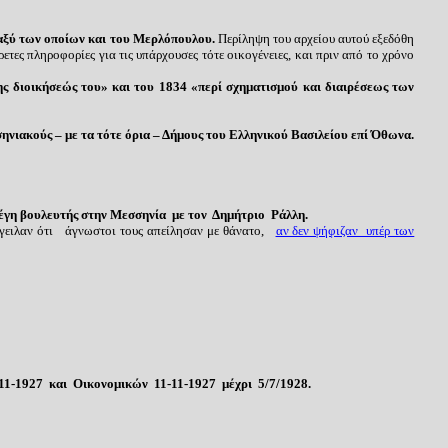
αξύ των οποίων και του Μερλόπουλου.
Περίληψη του αρχείου αυτού εξεδόθη
τες πληροφορίες για τις υπάρχουσες τότε οικογένειες, και πριν από το χρόνο
 διοικήσεώς του» και του 1834 «περί σχηματισμού και διαιρέσεως των
ακούς – με τα τότε όρια – Δήμους του Ελληνικού Βασιλείου επί Όθωνα.
έγη βουλευτής στην Μεσσηνία με τον Δημήτριο Ράλλη.
ιλαν ότι άγνωστοι τους απείλησαν με θάνατο,
αν δεν ψήφιζαν υπέρ των
-11-1927 και Οικονομικών 11-11-1927 μέχρι 5/7/1928.