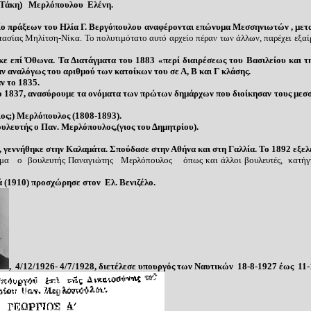
(Τάκη)
Μερλόπουλο
υ Ελένη.
 πράξεων του Ηλία Γ. Βεργόπουλου αναφέρονται επώνυμα Μεσσηνιωτών , μετ
τασίας Μηλίτση-Νίκα. Το πολυτιμότατο αυτό αρχείο πέραν των άλλων, παρέχει εξαίρε
πί Όθωνα. Τα Διατάγματα του 1883 «περί διαιρέσεως του Βασιλείου και της
ν αναλόγως του αριθμού των κατοίκων του σε Α, Β και Γ κλάσης.
ν το 1835.
837, ανασύρουμε τα ονόματα των πρώτων δημάρχων που διοίκησαν τους μεσσηνι
;) Μερλόπουλος (1808-1893).
υλευτής ο Παν. Μερλόπουλος,(γιος του Δημητρίου).
ννήθηκε στην Καλαμάτα. Σπούδασε στην Αθήνα και στη Γαλλία. Το 1892 εξελ
α ο βουλευτής Παναγιώτης Μερλόπουλος όπως και άλλοι βουλευτές, κατήγγε
ά
(1910)
προσχώρησε στον Ελ. Βενιζέλο.
, 4/12/1926- 4/7/1928, διετέλεσε υπουργός των Ναυτικών 18-8-1927 έως 11