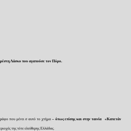
Ορέστη Λάσκο που αγαπούσε τον Πόρο.
άφο που μένει σ αυτό το χτήμα
– όπως επίσης και στ
ην ταινία
«Καπετάν
ριοχές της τότε ελεύθερης Ελλάδας.