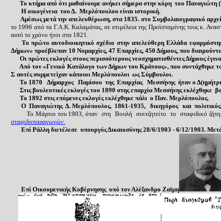
Το κτήμα
από ότι μαθαίνουμε
ανήκει σήμερα στ
ην κόρη του Παναγιώτη 
Η οικογένεια του Δ. Μερλόπουλου είναι ιστορική.
Αμέσως μετά την απελευθέρωση, στα 1835. στο Συμβολαιογραφικό αρχείο
το 1996 από τα Γ.Α.Κ. Καλαμάτας, σε επιμέλεια της Προϊσταμένης τους κ. Ανασ
αυτό το χρόνο ήτοι στα 1821.
Το πρώτο αυτοδιοικητικό σχέδιο στην απελεύθερη Ελλάδα εφαρμόστηκε ε
Δήμων» προέβλεπαν 10 Νομαρχίες, 47 Επαρχίες, 450 Δήμους, που διαιρούντα
Οι πρώτες εκλογές στους περισσότερους νεοσχηματισθέντες Δήμους έγινα
Από τον «Γενικό Κατάλογο των Δήμων του Κράτους», που συντάχθηκε το 1
Σ αυτές συμμετείχαν κάποιοι Μερλόπουλοι ως Σύμβουλοι.
Το 1870 Δήμαρχος Παμίσου της Επαρχίας Μεσσήνης ήταν ο Δ(ημήτριος
Στις βουλευτικές εκλογές του 1890 στης επαρχία Μεσσήνης εκλέχθηκε βο
Το 1892 στις επόμενες εκλογές εκλέχθηκε πάλι ο Παν. Μερλόπουλος.
Ο Παναγιώτης Δ. Μερλόπουλος, 1861-1935, δικηγόρος και πολιτικός, γε
Το Μάρτιο του 1903, όταν στη Βουλή συνεζητείτο το σταφιδικό ζήτημ
σταφιδοπαραγωγών.
Επί Ράλλη διετέλεσε υπουργός Δικαιοσύνης 28/6/1903 - 6/12/1903. Μετ
Επί Οικουμενικής Κυβέρνησης υπό τον Αλέξανδρο Ζαϊμη