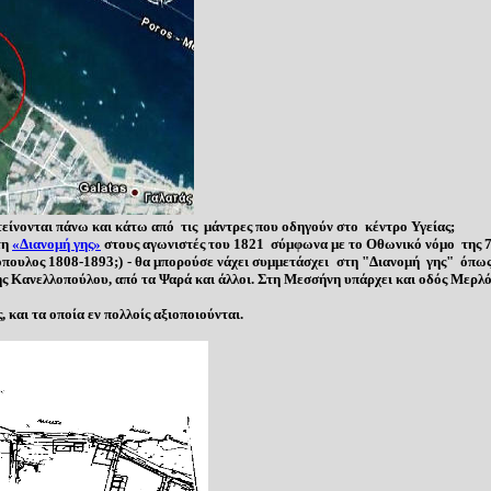
είνονται πάνω και κάτω από τις
μάντρες που οδηγούν στο κέντρο Υγείας;
τη
«Διανομή γης»
στους αγωνιστές του 1821 σύμφωνα με το Οθωνικό
νόμο της 7
όπουλος 1808-1893
;
) - θα μπορούσε νάχει συμμετάσχει στη
"
Διανομή
γης"
όπω
ης Κανελλοπούλου,
από τα Ψαρά και άλλοι.
Στη Μεσσήνη υπάρχει και οδός Μερλ
, και τα οποία εν πολλοίς αξιοποιούνται.