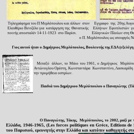
Τηλεγράφημα του Π Μερλόπουλου και άλλων στον Εγγραφο της 20ης Αυγο
Ελευθέριο Βενιζέλο για κατάργηση της Θανατικής Ελλήνων Εφοπλιστών 
ποινής αποσταλέν 14-11-1923 στο Παρίσι.
Ελληνικών Πλοίων στη Θεσσ
ο Π. Μερλόπουλος ως υπουργός Ναυτι
Γιος αυτού
ήταν ο
Δημήτριος Μερλόπουλος, Βουλευτής
της ΕΔΑ (εξελέγη
Μετ
αξύ άλλων, το Μάιο του 1961, ο Δημήτρ
ιος
Μερλόπου
Αντώνογλου Ορέστη, Κωνσταντάρα Κωνσταντίνο, Λασκαρίδη 
την προμήθεια οσπρίων.
Παιδιά του Δημήτριου Μερλόπουλου ο Παναγιώτης (Τά
Ο Παναγιώτης, Τάκης, Μερλόπουλος,
το 2002,
μαζί με 
Ελλάδα, 1946-1965, (Les forces politiques en Gréce, Editions 
του Παρισιού, ερευνητής στην Ελλάδα και κατόπιν καθηγητής σ