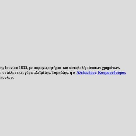
ης Ιουνίου 1835
, με παραχωρητήριο και καταβολή κάποιων χρημάτων
.
ς
οι άλλοι εκεί γύρω, Δεϊμέζης, Τομπάζης, ή
ο
Αλέξανδρος
Κουμουνδούρος
όπουλου.