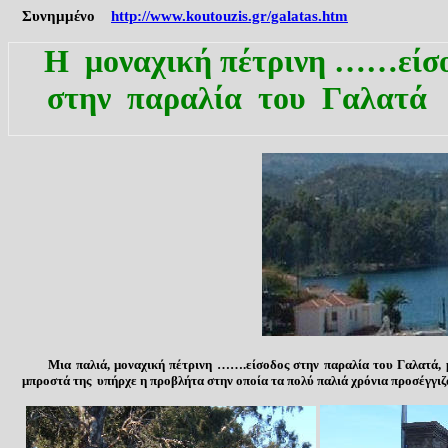
Συνημμένο
http://www.koutouzis.gr/galatas.htm
Η μοναχική πέτρινη ……είσ
στην
παραλία
του
Γαλατά
Μια παλιά, μοναχική πέτρινη …….είσοδος στην παραλία του Γαλατά, μπρ
μπροστά της υπήρχε η προβλήτα στην οποία τα πολύ παλιά χρόνια προσέγγιζ