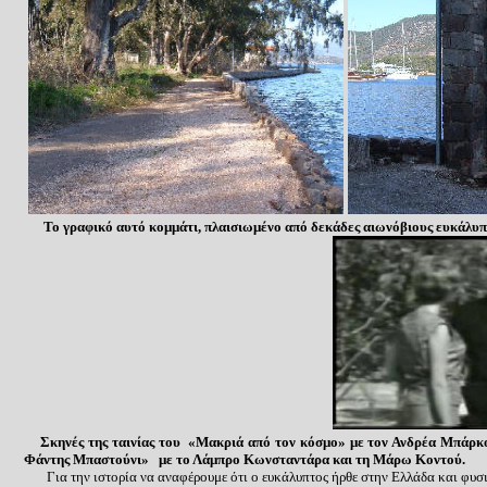
Το γραφικό αυτό κομμάτι
, πλαισιωμένο από δεκάδες αιωνόβιους ευκάλυπ
Σκηνές της ταινίας του «Μακριά από τον κόσμο» με τον Ανδρέα Μπάρκου
Φάντη
ς
Μπαστούνι» με το Λάμπρο Κωνσταντάρα και τη Μάρω Κοντού.
Για την ιστορία να αναφέρουμε ότι ο ευκάλυπτος ήρθε στην Ελλάδα και φυσι