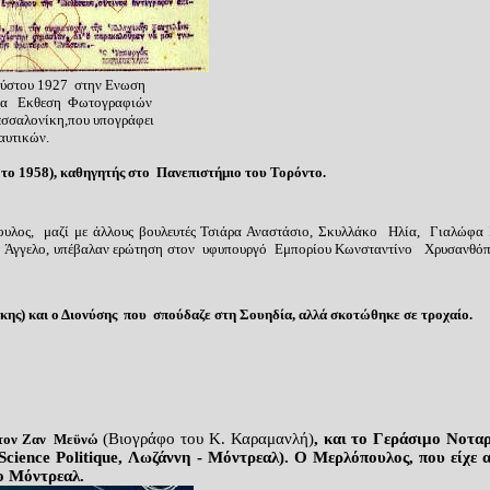
ύστου 1927 στην Ενωση
για Εκθεση Φωτογραφιών
αλονίκη,που υπογράφει
κών.
 το 19
58
)
,
κ
αθ
ηγητής στο
Παν
επιστήμιο του
Τορόντο.
λος, μαζί με άλλους βουλευτές Τσιάρα Αναστάσιο, Σκυλλάκο Ηλία, Γιαλώφα 
Άγγελο, υπέβαλαν ερώτηση στον υφυπουργό Εμπορίου Κωνσταντίνο Χρυσανθόπουλ
κης) και ο Διονύσης που
σπούδαζε στη Σουηδία, αλλά σκοτώθηκε σε τροχαίο.
(Βιογράφο του Κ. Καραμανλή)
, και το Γεράσιμο Νοτα
τον Ζ
αν
Μεϋνώ
de Science Politique, Λωζάννη - Μόντρεαλ). Ο Μερλόπουλος, που είχ
το Μόντρεαλ.